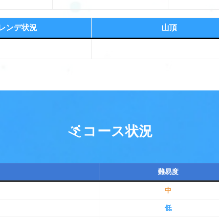
レンデ状況
山頂
コース状況
難易度
中
低