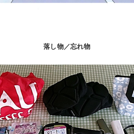
落し物／忘れ物