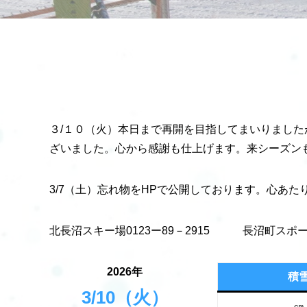
３/１０（火）本日まで再開を目指してまいりまし
ざいました。心から感謝も仕上げます。来シーズ
3/7（土）忘れ物をHPで公開しております。心あ
北長沼スキー場0123ー89－2915 長沼町スポーツ
2026年
積
3/10（火）
㎝